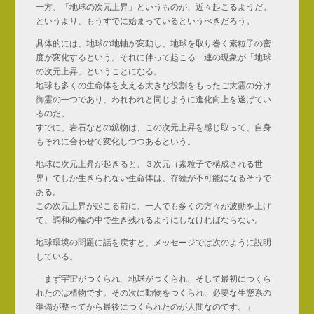
一方、「地球の次元上昇」というものが、近々起こるようだ。
というより、もうすでに始まっているというべきだろう。
具体的には、地球の地軸が変動し、地球を取り巻く素粒子の密
度が変化するという。それに伴って起こる一連の現象が「地球
の次元上昇」ということになる。
地球も多くの生命体を支える大きな役割をもったご大霊の分け
御霊の一つであり、われわれと同じように進化向上を遂げてい
るのだ。
すでに、岩石などの鉱物は、この次元上昇を感じ取って、自身
もそれに合わせて変化しつつあるという。
地球に次元上昇が起きると、３次元（素粒子で構成される世
界）でしか生きられない生命体は、存続が不可能になるそうで
ある。
この次元上昇が起こる前に、一人でも多くの方々が波動を上げ
て、調和の輪の中で生き残れるようにしなければならない。
地球環境の問題に話を戻すと、メッセージでは次のように説明
している。
「まず宇宙がつくられ、地球がつくられ、そして最初につくら
れたのは植物です。その次に動物をつくられ、必要な生態系の
準備が整ってから最後につくられたのが人間なのです。」