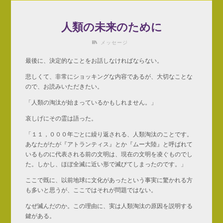
人類の未来のために
メッセージ
最後に、決定的なことをお話しなければならない。
悲しくて、非常にショッキングな内容であるが、大切なことな
ので、お読みいただきたい。
「人類の淘汰が始まっているかもしれません。」
哀しげにその霊は語った。
「１１，０００年ごとに繰り返される、人類淘汰のことです。
あなたがたが『アトランティス』とか『ムー大陸』と呼ばれて
いるものに代表される前の文明は、現在の文明を凌ぐものでし
た。しかし、ほぼ全滅に近い形で滅びてしまったのです。」
ここで既に、以前地球に文化があったという事実に驚かれる方
も多いと思うが、ここではそれが問題ではない。
なぜ滅んだのか。この理由に、実は人類淘汰の原因を説明する
鍵がある。