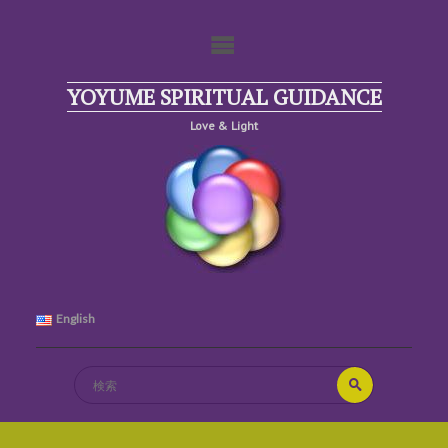
コ
ン
テ
ン
ツ
YOYUME SPIRITUAL GUIDANCE
へ
Love & Light
ス
キ
ッ
プ
English
検
検
索
索
対
象: