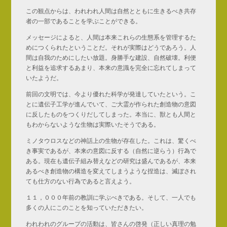
この観点からは、われわれ人間は自然とともに生きるべき共存
者の一部であることを学ぶことができる。
メッセージによると、人間は本来これらの生態系を管理するた
めにつくられたということだ。それが実際はどうであろう。人
間は自我のためにしたい放題。身勝手な建設、自然破壊。利便
と利益を追求するあまり、本来の意識を完全に忘れてしまって
いたようだ。
前回の文明では、今より優れた科学が発達していたという。こ
とに遺伝子工学が進んでいて、ご大霊が作られた創造物の意図
に反したものをつくりだしてしまった。本当に、獣とも人間と
もわからないような生物は実際いたそうである。
ミノタウロスなどの神話上の生物が存在した。これは、驚くべ
き事実であるが、本来の意図に反する（自然に逆らう）行為で
ある。現在も遺伝子組み替えなどの研究は盛んであるが、本来
あるべき創造物の構造を変えてしまうような捏造は、滅ぼされ
ても仕方のない行為であると言えよう。
１１，０００年前の教訓に学ぶべきである。そして、一人でも
多くの人にこのことを知っていただきたい。
われわれのグループの活動は、皆さんの啓発（正しい真理の勉