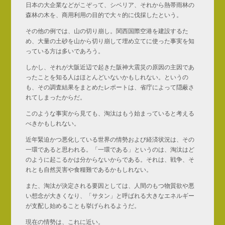
日本の大企業などがこぞって、シベリア、それから熱帯雨林の
森林の木を、商用利用の目的で大々的に伐採したという。
その他の例では、山の切り崩し。関西国際空港を建設するた
め、大量の土砂を山から切り崩して埋め立てに使った事実を知
っている方は多いであろう。
しかし、それが大阪近辺で起きた阪神大震災の原因の主因であ
ったことを知る人はほとんどいないかもしれない。というの
も、その調査結果をまとめたレポートは、省庁によって隠蔽さ
れてしまったからだ。
このような事実から見ても、淘汰はもう始まっていると考える
べきかもしれない。
近年緊迫かつ悪化している世界の情勢および経済状況は、その
一環であると思われる。「一環である」というのは、淘汰はど
のように起こるかは分からないからである。それは、戦争、そ
れとも自然災害や食糧難であるかもしれない。
また、淘汰が決定される要因としては、人間のもつ物質欲や悪
い想念が大きくなり、「サタン」と呼ばれる大きなエネルギー
が支配し始めることも挙げられるようだ。
現在の情勢は、これに近い。