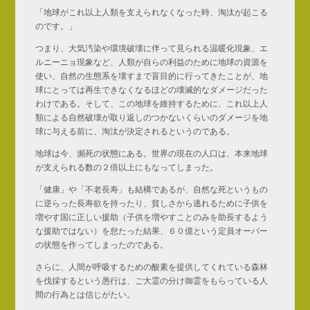
「地球がこれ以上人類を支えられなくなった時、淘汰が起こる
のです。」
つまり、大気汚染や環境破壊に伴って見られる温暖化現象、エ
ルニーニョ現象など、人類が自らの利益のために地球の資源を
使い、自然の生態系を壊すまで盲目的に行ってきたことが、地
球にとっては再生できなくなるほどの壊滅的なダメージだった
わけである。そして、この地球を維持するために、これ以上人
類による自然破壊が取り返しのつかないくらいのダメージを地
球に与える前に、淘汰が決定されるというのである。
地球は今、瀕死の状態にある。世界の現在の人口は、本来地球
が支えられる数の２倍以上にもなってしまった。
「健康」や「不老長寿」も結構であるが、自然な死というもの
に逆らった長寿欲を持ったり、貧しさから逃れるために子供を
増やす国に正しい援助（子供を増やすことのみを助長するよう
な援助ではない）を怠たった結果、６０億という定員オーバー
の状態を作ってしまったのである。
さらに、人間が呼吸するための酸素を提供してくれている森林
を伐採するという愚行は、ご大霊の分け御霊をもらっている人
間の行為とは信じがたい。