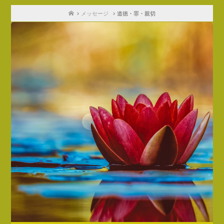
ホ
メッセージ
道徳・罪・親切
ー
ム