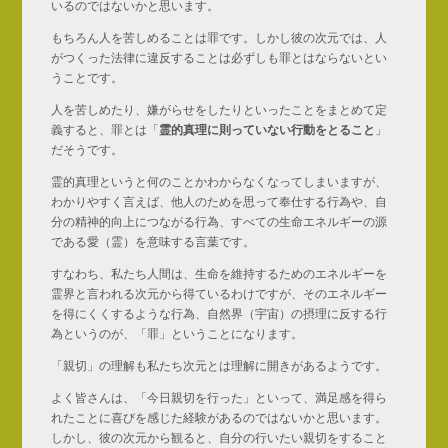
いるのではないかと思います。
もちろん人を苦しめることは罪です。しかし彼の次元では、人
がつくった法律に違反することは必ずしも罪とはならないとい
うことです。
人を苦しめたり、嫌がらせをしたりといったことをまとめて定
義すると、罪とは「
霊的真理に則っていない行動をとること
」
だそうです。
霊的真理というと何のことかわからなくなってしまいますが、
わかりやすく言えば、他人のためを思って奉仕する行為や、自
分の精神的向上につながる行為、すべての生命エネルギーの源
である愛（霊）を意味する言葉です。
すなわち、私たち人間は、生命を維持するためのエネルギーを
霊界と言われる次元から得ているわけですが、そのエネルギー
を得にくくするような行為、自然界（宇宙）の摂理に反する行
為というのが、「罪」ということになります。
「親切」の理解も私たち次元とは理解に開きがあるようです。
よく皆さんは、「今日親切を行った」といって、満足感を得ら
れたことに喜びを感じた経験があるのではないかと思います。
しかし、彼の次元から観ると、自分の行いたい親切をすること