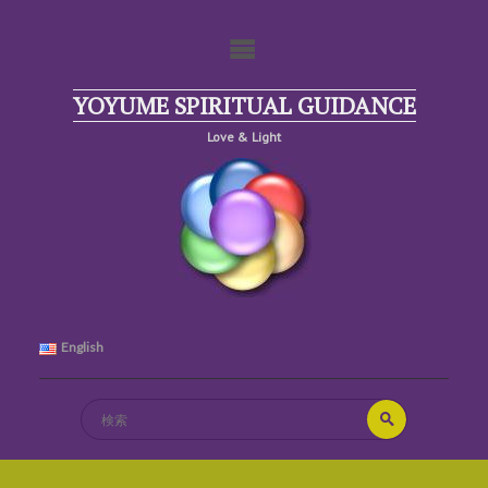
コ
ン
テ
ン
ツ
YOYUME SPIRITUAL GUIDANCE
へ
Love & Light
ス
キ
ッ
プ
English
検
検
索
索
対
象: