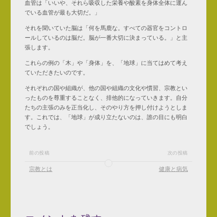
血管は「いいや、それら吸収した栄養や酸素を身体全体に運ん
でいる血管が最も大切だ。」
それを聞いていた脳は「何を馬鹿な。すべての器官をコントロ
ールしているのは脳だ。脳が一番大切に決まっている。」と主
張します。
これらの例の「木」や「身体」を、「地球」に当てはめて考え
ていただきたいのです。
それぞれの国や組織が、他の国や組織の文化や慣習、宗教とい
ったものを尊重することなく、排他的になっていきます。自分
たちの主張のみを正当化し、そのやり方を押し付けようとしま
す。これでは、「地球」が成り立たないのは、誰の目にも明白
でしょう。
前の投稿
次の投稿
宗教とは
健康と病気