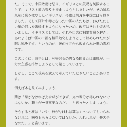
た。そこで、中国政府は怒り、イギリスとの貿易を制限するこ
とで、キリスト教の普及を抑止しようとしましたが、その貿易
規制に業を煮やしたイギリスが、今度は阿片を中国にばら撒き
ました。そして阿片中毒となった中国の人たちは、おびただし
い量の阿片を密輸するようになったため、政府はそれを焼き払
いました。イギリスとしては、それを口実に制限貿易を解き、
あわよくば中国の一部を植民地化しようとして始められたのが
阿片戦争です、というのが、彼の次元から教えられた事の真相
です。
このように、戦争とは、利害関係の異なる国または組織が、一
方の主張を排除しようとして起こっています。
しかし、ここで視点を変えて考えていただきたいことがありま
す。
例えば木を見てみましょう。
葉は「葉がなければ光合成ができず、光の養分が得られないで
はないか。我々が一番重要なのだ。」と言ったとしましょう。
そうすると枝は「いや、枝がなければ葉はくっついてもいられ
なければ、栄養ももらえないではないか。われわれが一番大事
なのだ。」と言います。