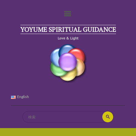
コ
ン
テ
ン
ツ
YOYUME SPIRITUAL GUIDANCE
へ
Love & Light
ス
キ
ッ
プ
English
検
検
索
索
対
象: