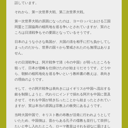
話しています。
それから、第一次世界大戦、第二次世界大戦。
第一次世界大戦の原因になったのは、ヨーロッパにおける三国
同盟と三国協商の植民地を巡る争いとされていますが、実のと
ころは日清戦争もその要因となっているそうです。
日本のような小さな島国が、大国の清を相手に打ち負かしてし
まったのだから、世界の国々から警戒されたのも無理はありま
せん。
その日清戦争は、阿片戦争で清（今の中国）が弱ったところを
狙って、日本が侵略を仕掛けたのが始まりだそうです。どうや
ら、朝鮮の植民地化を巡る争いという教科書の教えは、表向き
の理由のようです。
そして、その阿片戦争は表向きにはイギリスが中国へ流出する
銀を制限しようと、代わりにインドで採れる阿片を中国に普及
させて、それを中国が焼き払ったことから始まったとされてい
ますが、実は本当の原因は宗教上の衝突にあるようです。
当時大国中国で、キリスト教の布教が活発に行われようとして
いたため、中国側は、昔からある孔子の儒教も並行して崇拝し
たいと申し入れたところ、ローマ教皇はそれを頑なに退けまし