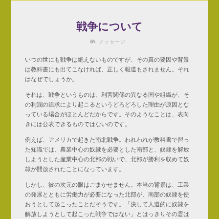
戦争について
メッセージ
いつの世にも戦争は絶えないものですが、その真の要因や背景
は教科書にも出てこなければ、正しく報道もされません。それ
はなぜでしょうか。
それは、戦争というものは、利害関係の異なる国や組織が、そ
の利潤の追求により起こるというどろどろした理由が原因とな
っている場合がほとんどだからです。そのようなことは、表向
きには公表できるものではないのです。
例えば、アメリカで起きた南北戦争。われわれが教科書で習っ
た知識では、農業中心の奴隷を必要とした南部と、奴隷を解放
しようとした産業中心の北部の戦いで、北部が勝利を収めて奴
隷が開放されたことになっています。
しかし、彼の次元の眼はごまかせません。本当の背景は、工業
の発展とともに労働力が必要になった北部が、南部の奴隷を使
おうとして起こったことだそうです。「決して人道的に奴隷を
解放しようとして起こった戦争ではない」とはっきりその霊は