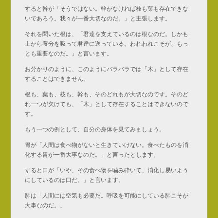
すると幹が「そうではない。幹がなければ枝も葉も存在できな
いであろう。我々が一番大切なのだ。」と主張します。
それを聞いた根は、「君達を支えているのは根なのだ。しかも
土から養分を吸って君達に送っている。われわれこそが、もっ
とも重要なのだ。」と言います。
お分かりのように、このようにバラバラでは「木」として存在
することはできません。
根も、葉も、枝も、幹も、そのどれもが大切なのです。そのど
れ一つが欠けても、「木」として存在することはできないので
す。
もう一つの例として、自分の身体を見てみましょう。
胃が「人間は食べ物がないと生きていけない。食べたものを消
化する胃が一番大事なのだ。」と言ったとします。
すると口が「いや、その食べ物を噛み砕いて、消化し易いよう
にしているのは口だ。」と言います。
肺は「人間には空気も必要だ。呼吸を可能にしている肺こそが
大事なのだ。」