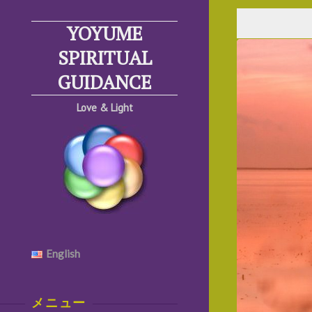
コ
ン
YOYUME
テ
SPIRITUAL
ン
GUIDANCE
ツ
へ
Love & Light
ス
キ
ッ
プ
English
メニュー