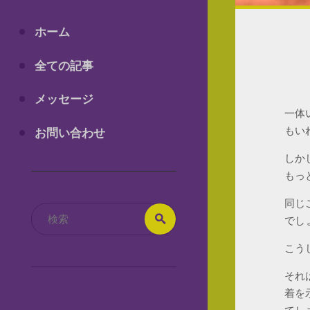
ホーム
全ての記事
メッセージ
一体
もい
お問い合わせ
しか
もっ
同じ
検
検
でし
索
索
対
こう
象:
それ
着を