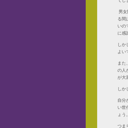
てし
男女
る間
いの
に感
しか
よい
また
の人
が大
しか
自分
い世
ょう
つま