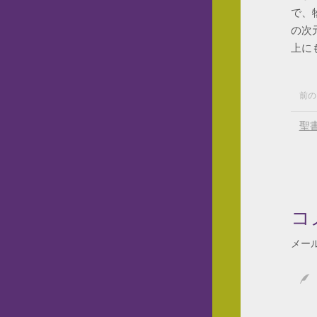
で、
の次
上に
前の
聖
コ
メー