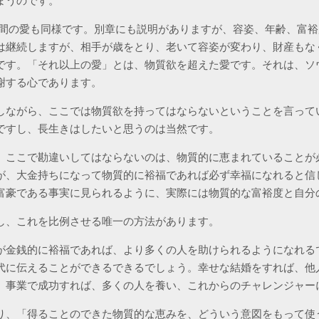
まうのです。
間の愛も同様です。別章にも説明がありますが、容姿、年齢、富裕
は継続しますが、相手が歳をとり、老いて容姿が変わり、財産もな
です。「それ以上の愛」とは、物質欲を超えた愛です。それは、ソ
謝する心であります。
しながら、ここでは物質欲を持ってはならないということを言って
ですし、長生きはしたいと思うのは当然です。
、ここで勘違いしてはならないのは、物質的に恵まれていることが
が、大金持ちになって物質的に裕福であれば必ず幸福になれると信
富豪である事実に見られるように、実際には物質的な富裕度と自分
し、これを比例させる唯一の方法があります。
が金銭的に裕福であれば、より多くの人を助けられるようになれる
代に伝えることができるできるでしょう。幸せな結婚をすれば、他
。事業で成功すれば、多くの人を養い、これからのチャレンジャー
り、「得ることのできた物質的な恵みを、どういう意図をもって使