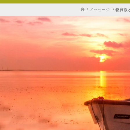
ホ
メッセージ
物質欲
ー
ム