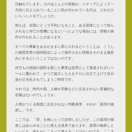
日触れています。そのほとんどの情報が、メディアによって一
方的に伝えられていることに気が付かれている方は、どれだけ
いらっしゃるでしょうか。
例えば、自国にとって不利になること、ある団体にとって知ら
されると存亡の危機になるといったような場合には、情報の操
作が行われることがあります。
すべての事象をあるがままに受け入れるということは、こうし
た物質世界の損得勘定によって操作された情報をそのまま鵜呑
みにするということではないのです。
何万もの他国の国民を殺した事実は犯罪として報道されずにベ
ールに覆われて、かつて協力した人をテロに仕立て上げて自分
達が正当化されてしまうご時世です。
それでは、時代や国、人種や宗教などに左右されない普遍的な
定義はないのでしょうか。
人間がつくる制度に左右されない判断基準、それが「真理の物
差し」です。
ここでは、「罪」を例にとって説明しましたが、この真理の物
差しはあらゆることに使える道具であります。真理の物差しと
いっても、何もかしこまって考えることはないのです。ここま