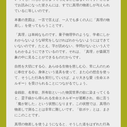
でお読みになった皆さんには、すでに真理の物差しが与えられ
ているに等しいのです。
本書の意図は、一言で言えば、一人でも多くの人に「真理の物
差し」を使ってもらうことです。
「真理」は単純なものです。量子物理学のような、学者にしか
わからないような研究をしなければわからないようにはできて
いないのです。たとえ、字が読めない、学問がないという人で
もわかるようにできているのです。それは、「真理」が森羅万
象の中に見ることができるものだからです。
自然を大切にする心、あらゆる生物を慈しむ心、常に人のため
に奉仕する心。身体という道具を使って、また心の想念を使っ
て、そうした行為を実行していけば、より大きな愛（生命エネ
ルギー）を受けられることにつながるでしょう。
金銭欲、名誉欲、所有欲といった物質世界の欲に染まってくる
と、霊子線から得られる生命エネルギーが遮断され、俗に言う
「魔が射した」という状態になります。この状態では、真理の
物差しで測ることは非常に難しいです。「欲ボケ」とは、まさ
にこのことです。
真理の物差しを使うようになると、そうした道をはずれた行為