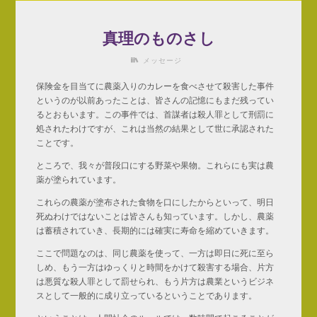
真理のものさし
メッセージ
保険金を目当てに農薬入りのカレーを食べさせて殺害した事件
というのが以前あったことは、皆さんの記憶にもまだ残ってい
るとおもいます。この事件では、首謀者は殺人罪として刑罰に
処されたわけですが、これは当然の結果として世に承認された
ことです。
ところで、我々が普段口にする野菜や果物。これらにも実は農
薬が塗られています。
これらの農薬が塗布された食物を口にしたからといって、明日
死ぬわけではないことは皆さんも知っています。しかし、農薬
は蓄積されていき、長期的には確実に寿命を縮めていきます。
ここで問題なのは、同じ農薬を使って、一方は即日に死に至ら
しめ、もう一方はゆっくりと時間をかけて殺害する場合、片方
は悪質な殺人罪として罰せられ、もう片方は農業というビジネ
スとして一般的に成り立っているということであります。