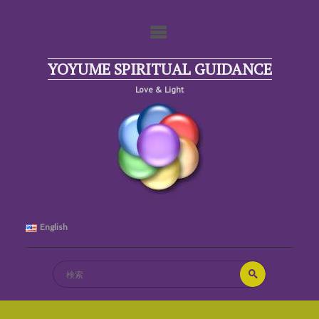
コ
ン
テ
ン
ツ
YOYUME SPIRITUAL GUIDANCE
へ
Love & Light
ス
キ
ッ
プ
English
検
検
索
索
対
象: