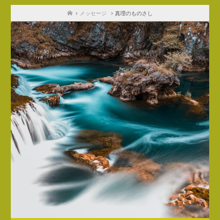
ホ
メッセージ
真理のものさし
ー
ム