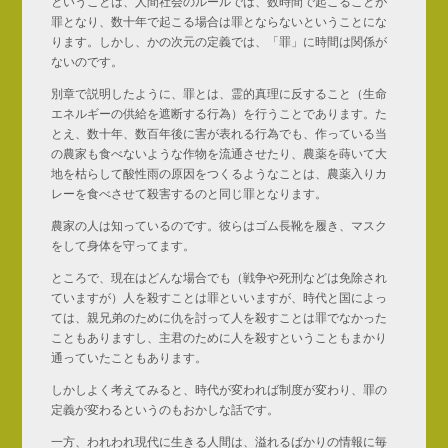
ということは、人間社会のルールでは、数時間で起こることが
罪となり、数十年で起こる場合は罪とならないということにな
ります。しかし、かの次元の定義では、「罪」に時間は関係が
ないのです。
別章で説明したように、罪とは、霊的真理に反すること（生命
エネルギーの供給を遮断する行為）を行うことであります。た
とえ、数十年、数百年後に害が表れる行為でも、作っている当
の農家も食べないような作物を流通させたり、農薬を蒔いて大
地を枯らして酸性雨の原因をつくるようなことは、農薬入りカ
レーを食べさせて殺害するのと同じ罪となります。
農家の人は知っているのです。彼らはゴム長靴を履き、マスク
をして身体を守ってます。
ところで、現在はどんな場合でも（戦争や死刑などは免除され
ていますが）人を殺すことは罪といいますが、時代と国によっ
ては、親兄弟のために仇を討って人を殺すことは罪でなかった
こともありますし、主君のために人を殺すということもまかり
通っていたこともあります。
しかしよく考えてみると、時代が変われば制度が変わり、罪の
定義が変わるというのもおかしな話です。
一方、われわれ現代に生きる人間は、溢れるばかりの情報に毎